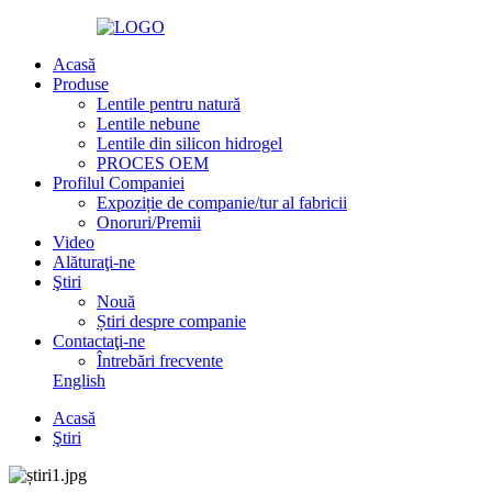
Acasă
Produse
Lentile pentru natură
Lentile nebune
Lentile din silicon hidrogel
PROCES OEM
Profilul Companiei
Expoziție de companie/tur al fabricii
Onoruri/Premii
Video
Alăturaţi-ne
Ştiri
Nouă
Știri despre companie
Contactaţi-ne
Întrebări frecvente
English
Acasă
Ştiri