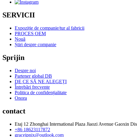
SERVICII
Expoziție de companie/tur al fabricii
PROCES OEM
Nouă
Știri despre companie
Sprijin
Despre noi
Partener global DB
DE CE SĂ NE ALEGEȚI
Întrebări frecvente
Politica de confidențialitate
Onora
contact
Etaj 12 Zhonghai International Plaza Jiaozi Avenue Gaoxin Di
+86 18623117872
graceipnix@outlook.com