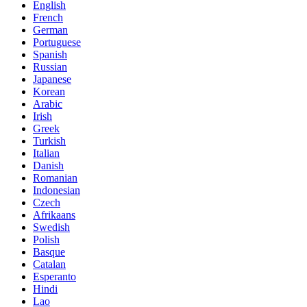
English
French
German
Portuguese
Spanish
Russian
Japanese
Korean
Arabic
Irish
Greek
Turkish
Italian
Danish
Romanian
Indonesian
Czech
Afrikaans
Swedish
Polish
Basque
Catalan
Esperanto
Hindi
Lao