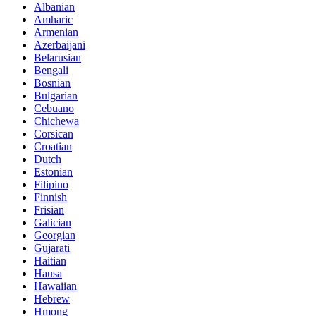
Albanian
Amharic
Armenian
Azerbaijani
Belarusian
Bengali
Bosnian
Bulgarian
Cebuano
Chichewa
Corsican
Croatian
Dutch
Estonian
Filipino
Finnish
Frisian
Galician
Georgian
Gujarati
Haitian
Hausa
Hawaiian
Hebrew
Hmong