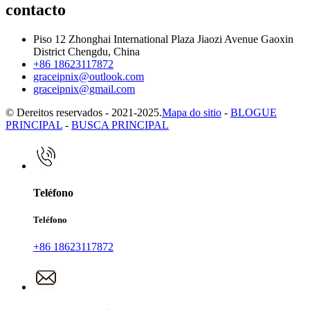
contacto
Piso 12 Zhonghai International Plaza Jiaozi Avenue Gaoxin
District Chengdu, China
+86 18623117872
graceipnix@outlook.com
graceipnix@gmail.com
© Dereitos reservados - 2021-2025.
Mapa do sitio
-
BLOGUE
PRINCIPAL
-
BUSCA PRINCIPAL
Teléfono
Teléfono
+86 18623117872