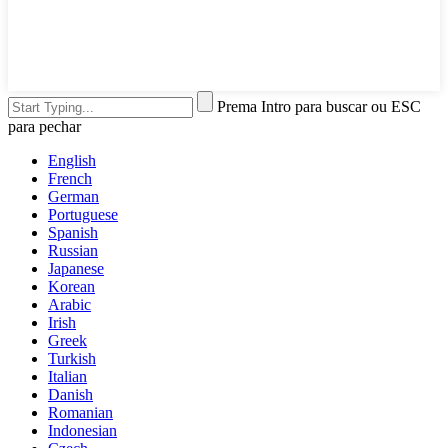
Prema Intro para buscar ou ESC
para pechar
English
French
German
Portuguese
Spanish
Russian
Japanese
Korean
Arabic
Irish
Greek
Turkish
Italian
Danish
Romanian
Indonesian