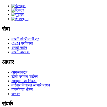
सेवा
कंपनी शो/फॅक्टरी टूर
OEM प्रक्रिया
अगदी नवीन
कंपनी बातम्या
आधार
आमच्याबद्दल
डीबी ग्लोबल पार्टनर
आम्हाला का निवडा
वारंवार विचारले जाणारे प्रश्न
गोपनीयता धोरण
सन्मान
संपर्क