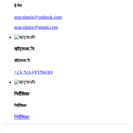
ई-मेल
graceipnix@outlook.com
graceipnix@gmail.com
व्हॉट्सअॅप
व्हॉट्सअॅप
+८६ १८६२३११७८७२
निर्देशिका
निर्देशिका
निर्देशिका