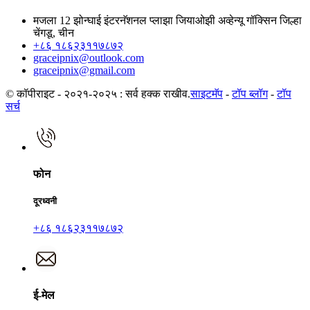
मजला 12 झोन्घाई इंटरनॅशनल प्लाझा जियाओझी अव्हेन्यू गॉक्सिन जिल्हा
चेंगडू, चीन
+८६ १८६२३११७८७२
graceipnix@outlook.com
graceipnix@gmail.com
© कॉपीराइट - २०२१-२०२५ : सर्व हक्क राखीव.
साइटमॅप
-
टॉप ब्लॉग
-
टॉप
सर्च
फोन
दूरध्वनी
+८६ १८६२३११७८७२
ई-मेल