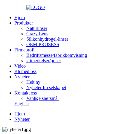
Hjem
Produkter
Naturlinser
Crazy Lens
Silikonhydrogel-linser
OEM-PROSESS
Firmaprofil
Bedriftsmesse/fabrikkomvisning
Utmerkelser/priser
Video
Bli med oss
Nyheter
Helt ny
Nyheter fra selskapet
Kontakt oss
Vanlige spørsmål
English
Hjem
Nyheter