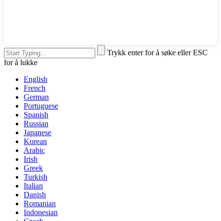
Trykk enter for å søke eller ESC
for å lukke
English
French
German
Portuguese
Spanish
Russian
Japanese
Korean
Arabic
Irish
Greek
Turkish
Italian
Danish
Romanian
Indonesian