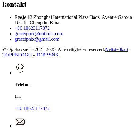
kontakt
Etasje 12 Zhonghai International Plaza Jiaozi Avenue Gaoxin
District Chengdu, Kina
+86 18623117872
graceipnix@outlook.com
graceipnix@gmail.com
© Opphavsrett - 2021-2025: Alle rettigheter reservert.
Nettstedkart
-
TOPPBLOGG
-
TOPP SØK
Telefon
Tlf.
+86 18623117872