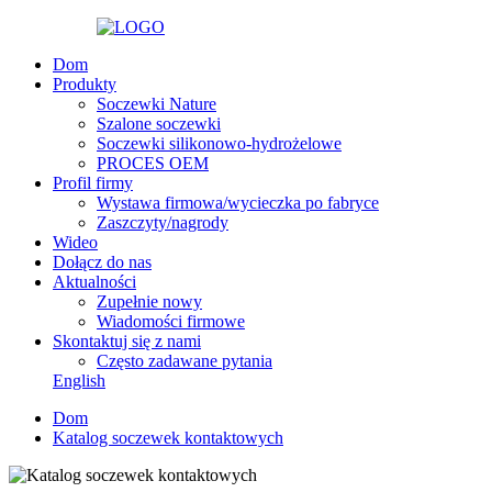
Dom
Produkty
Soczewki Nature
Szalone soczewki
Soczewki silikonowo-hydrożelowe
PROCES OEM
Profil firmy
Wystawa firmowa/wycieczka po fabryce
Zaszczyty/nagrody
Wideo
Dołącz do nas
Aktualności
Zupełnie nowy
Wiadomości firmowe
Skontaktuj się z nami
Często zadawane pytania
English
Dom
Katalog soczewek kontaktowych