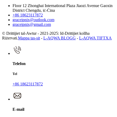
Floor 12 Zhonghai International Plaza Jiaozi Avenue Gaoxin
District Chengdu, iċ-Ċina
+86 18623117872
graceipnix@outlook.com
graceipnix@gmail.com
© Drittijiet tal-Awtur - 2021-2025: Id-Drittijiet kollha
Riżervati.
Mappa tas-sit
-
L-AQWA BLOGG
-
L-AQWA TIFTXA
Telefon
Tel
+86 18623117872
E-mail