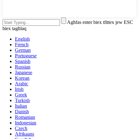
Agħfas enter biex tfittex jew ESC
biex tagħlaq
English
French
German
Portuguese
Spanish
Russian
Japanese
Korean
Arabic
Irish
Greek
Turkish
Italian
Danish
Romanian
Indonesian
Czech
Afrikaans