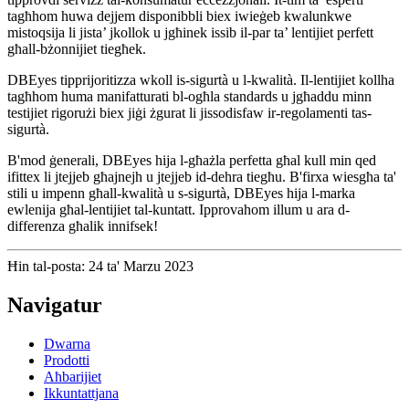
tagħhom huwa dejjem disponibbli biex iwieġeb kwalunkwe
mistoqsija li jista’ jkollok u jgħinek issib il-par ta’ lentijiet perfett
għall-bżonnijiet tiegħek.
DBEyes tipprijoritizza wkoll is-sigurtà u l-kwalità. Il-lentijiet kollha
tagħhom huma manifatturati bl-ogħla standards u jgħaddu minn
testijiet rigorużi biex jiġi żgurat li jissodisfaw ir-regolamenti tas-
sigurtà.
B'mod ġenerali, DBEyes hija l-għażla perfetta għal kull min qed
ifittex li jtejjeb għajnejh u jtejjeb id-dehra tiegħu. B'firxa wiesgħa ta'
stili u impenn għall-kwalità u s-sigurtà, DBEyes hija l-marka
ewlenija għal-lentijiet tal-kuntatt. Ipprovahom illum u ara d-
differenza għalik innifsek!
Ħin tal-posta: 24 ta' Marzu 2023
Navigatur
Dwarna
Prodotti
Aħbarijiet
Ikkuntattjana