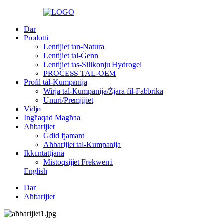
Dar
Prodotti
Lentijiet tan-Natura
Lentijiet tal-Ġenn
Lentijiet tas-Silikonju Hydrogel
PROĊESS TAL-OEM
Profil tal-Kumpanija
Wirja tal-Kumpanija/Żjara fil-Fabbrika
Unuri/Premjijiet
Vidjo
Ingħaqad Magħna
Aħbarijiet
Ġdid fjamant
Aħbarijiet tal-Kumpanija
Ikkuntattjana
Mistoqsijiet Frekwenti
English
Dar
Aħbarijiet