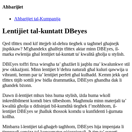
Aħbarijiet
Aħbarijiet tal-Kumpanija
Lentijiet tal-kuntatt DBeyes
Qed tfittex mod kif ittejjeb id-dehra tiegħek u tagħmel għajnejk
jispikkaw? M'għandekx għalfejn tfittex aktar minn DBEyes, il-
marka ewlenija għal lentijiet tal-kuntatt ta' kwalità għolja u stylish.
DBEyes toffri firxa wiesgħa ta’ għażliet li jaqblu ma’ kwalunkwe stil
jew okkażjoni. Minn lentijiet b’dehra naturali għal kuluri qawwija u
vibranti, hemm par ta’ lentijiet perfett għal kulħadd. Kemm jekk qed
tfittex titjib sottili jew bidla drammatika, DBEyes għandha dak li
għandek bżonn.
Dawn il-lentijiet mhux biss huma stylish, iżda huma wkoll
inkredibilment komdi biex tilbeshom. Magħmula minn materjali ta’
kwalità għolja u ddisinjati bil-kumdità tiegħek f’moħħhom, il-
lentijiet DBEyes se jħalluk tħossok komdu u kunfidenti l-ġurnata
kollha.
Minbarra l-lentijiet tal-għaġeb tagħhom, DBEyes hija impenjata li
tipprovdi servizz tal-konsumatur eċċezzjonali. It-tim ta’ esperti