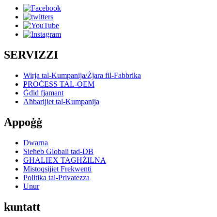
SERVIZZI
Wirja tal-Kumpanija/Żjara fil-Fabbrika
PROĊESS TAL-OEM
Ġdid fjamant
Aħbarijiet tal-Kumpanija
Appoġġ
Dwarna
Sieħeb Globali tad-DB
GĦALIEX TAGĦŻILNA
Mistoqsijiet Frekwenti
Politika tal-Privatezza
Unur
kuntatt