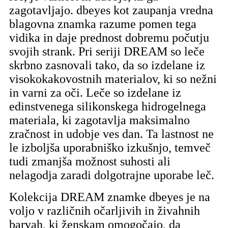
zagotavljajo. dbeyes kot zaupanja vredna
blagovna znamka razume pomen tega
vidika in daje prednost dobremu počutju
svojih strank. Pri seriji DREAM so leče
skrbno zasnovali tako, da so izdelane iz
visokokakovostnih materialov, ki so nežni
in varni za oči. Leče so izdelane iz
edinstvenega silikonskega hidrogelnega
materiala, ki zagotavlja maksimalno
zračnost in udobje ves dan. Ta lastnost ne
le izboljša uporabniško izkušnjo, temveč
tudi zmanjša možnost suhosti ali
nelagodja zaradi dolgotrajne uporabe leč.
Kolekcija DREAM znamke dbeyes je na
voljo v različnih očarljivih in živahnih
barvah, ki ženskam omogočajo, da