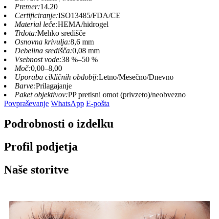
Premer:
14.20
Certificiranje:
ISO13485/FDA/CE
Material leče:
HEMA/hidrogel
Trdota:
Mehko središče
Osnovna krivulja:
8,6 mm
Debelina središča:
0,08 mm
Vsebnost vode:
38 %–50 %
Moč:
0,00–8,00
Uporaba cikličnih obdobij:
Letno/Mesečno/Dnevno
Barve:
Prilagajanje
Paket objektivov:
PP pretisni omot (privzeto)/neobvezno
Povpraševanje
WhatsApp
E-pošta
Podrobnosti o izdelku
Profil podjetja
Naše storitve