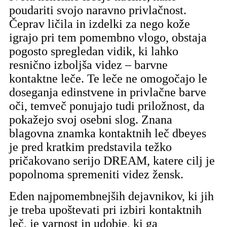
poudariti svojo naravno privlačnost.
Čeprav ličila in izdelki za nego kože
igrajo pri tem pomembno vlogo, obstaja
pogosto spregledan vidik, ki lahko
resnično izboljša videz – barvne
kontaktne leče. Te leče ne omogočajo le
doseganja edinstvene in privlačne barve
oči, temveč ponujajo tudi priložnost, da
pokažejo svoj osebni slog. Znana
blagovna znamka kontaktnih leč dbeyes
je pred kratkim predstavila težko
pričakovano serijo DREAM, katere cilj je
popolnoma spremeniti videz žensk.
Eden najpomembnejših dejavnikov, ki jih
je treba upoštevati pri izbiri kontaktnih
leč, je varnost in udobje, ki ga