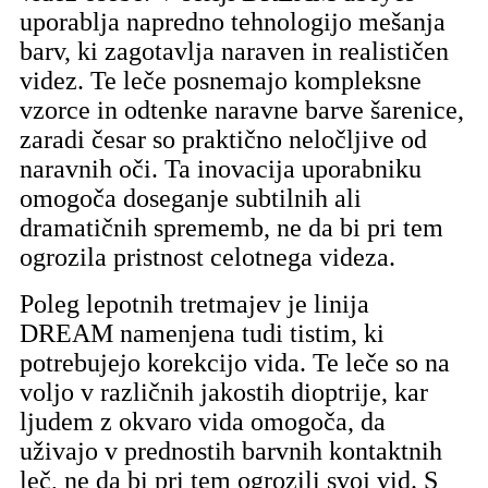
uporablja napredno tehnologijo mešanja
barv, ki zagotavlja naraven in realističen
videz. Te leče posnemajo kompleksne
vzorce in odtenke naravne barve šarenice,
zaradi česar so praktično neločljive od
naravnih oči. Ta inovacija uporabniku
omogoča doseganje subtilnih ali
dramatičnih sprememb, ne da bi pri tem
ogrozila pristnost celotnega videza.
Poleg lepotnih tretmajev je linija
DREAM namenjena tudi tistim, ki
potrebujejo korekcijo vida. Te leče so na
voljo v različnih jakostih dioptrije, kar
ljudem z okvaro vida omogoča, da
uživajo v prednostih barvnih kontaktnih
leč, ne da bi pri tem ogrozili svoj vid. S