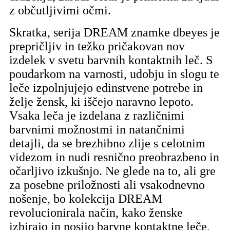
z občutljivimi očmi.
Skratka, serija DREAM znamke dbeyes je
prepričljiv in težko pričakovan nov
izdelek v svetu barvnih kontaktnih leč. S
poudarkom na varnosti, udobju in slogu te
leče izpolnjujejo edinstvene potrebe in
želje žensk, ki iščejo naravno lepoto.
Vsaka leča je izdelana z različnimi
barvnimi možnostmi in natančnimi
detajli, da se brezhibno zlije s celotnim
videzom in nudi resnično preobrazbeno in
očarljivo izkušnjo. Ne glede na to, ali gre
za posebne priložnosti ali vsakodnevno
nošenje, bo kolekcija DREAM
revolucionirala način, kako ženske
izbirajo in nosijo barvne kontaktne leče,