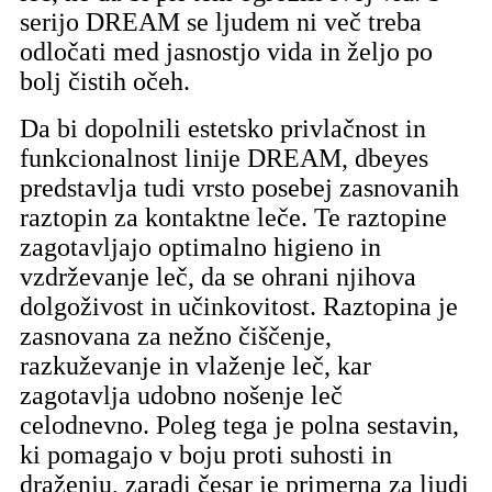
serijo DREAM se ljudem ni več treba
odločati med jasnostjo vida in željo po
bolj čistih očeh.
Da bi dopolnili estetsko privlačnost in
funkcionalnost linije DREAM, dbeyes
predstavlja tudi vrsto posebej zasnovanih
raztopin za kontaktne leče. Te raztopine
zagotavljajo optimalno higieno in
vzdrževanje leč, da se ohrani njihova
dolgoživost in učinkovitost. Raztopina je
zasnovana za nežno čiščenje,
razkuževanje in vlaženje leč, kar
zagotavlja udobno nošenje leč
celodnevno. Poleg tega je polna sestavin,
ki pomagajo v boju proti suhosti in
draženju, zaradi česar je primerna za ljudi