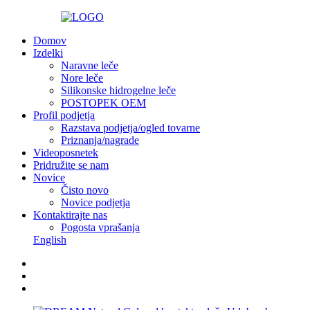
Domov
Izdelki
Naravne leče
Nore leče
Silikonske hidrogelne leče
POSTOPEK OEM
Profil podjetja
Razstava podjetja/ogled tovarne
Priznanja/nagrade
Videoposnetek
Pridružite se nam
Novice
Čisto novo
Novice podjetja
Kontaktirajte nas
Pogosta vprašanja
English