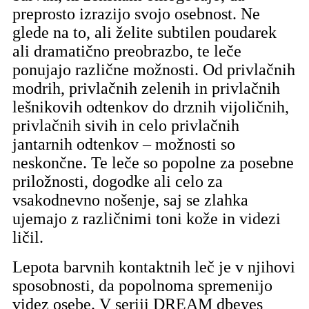
preprosto izrazijo svojo osebnost. Ne
glede na to, ali želite subtilen poudarek
ali dramatično preobrazbo, te leče
ponujajo različne možnosti. Od privlačnih
modrih, privlačnih zelenih in privlačnih
lešnikovih odtenkov do drznih vijoličnih,
privlačnih sivih in celo privlačnih
jantarnih odtenkov – možnosti so
neskončne. Te leče so popolne za posebne
priložnosti, dogodke ali celo za
vsakodnevno nošenje, saj se zlahka
ujemajo z različnimi toni kože in videzi
ličil.
Lepota barvnih kontaktnih leč je v njihovi
sposobnosti, da popolnoma spremenijo
videz osebe. V seriji DREAM dbeyes