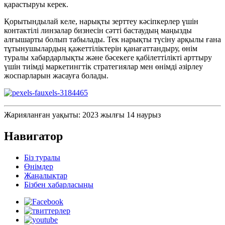
қарастыруы керек.
Қорытындылай келе, нарықты зерттеу кәсіпкерлер үшін
контактілі линзалар бизнесін сәтті бастаудың маңызды
алғышарты болып табылады. Тек нарықты түсіну арқылы ғана
тұтынушылардың қажеттіліктерін қанағаттандыру, өнім
туралы хабардарлықты және бәсекеге қабілеттілікті арттыру
үшін тиімді маркетингтік стратегиялар мен өнімді әзірлеу
жоспарларын жасауға болады.
Жарияланған уақыты: 2023 жылғы 14 наурыз
Навигатор
Біз туралы
Өнімдер
Жаңалықтар
Бізбен хабарласыңы