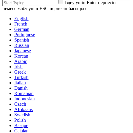
Іздеу үшін Enter пернесін
немесе жабу үшін ESC пернесін басыңыз
English
French
German
Portuguese
Spanish
Russian
Japanese
Korean
Arabic
Irish
Greek
Turkish
Italian
Danish
Romanian
Indonesian
Czech
Afrikaans
Swedish
Polish
Basque
Catalan