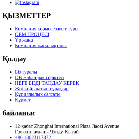
ҚЫЗМЕТТЕР
Компания көрмесі/зауыт туры
OEM ПРОЦЕСІ
Үр жаңа
Компания жаңалықтары
Қолдау
Біз туралы
DB жаһандық серіктесі
НЕГЕ БІЗДІ ТАҢДАУ КЕРЕК
Жиі қойылатын сұрақтар
Құпиялылық саясаты
Құрмет
байланыс
12-қабат Zhonghai International Plaza Jiaozi Avenue
Гаоксин ауданы Чэнду, Қытай
+86 18623117872