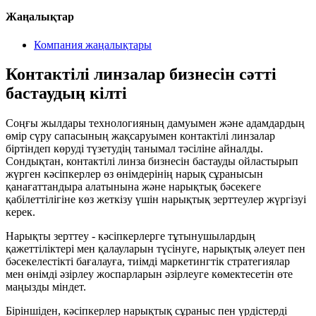
Жаңалықтар
Компания жаңалықтары
Контактілі линзалар бизнесін сәтті
бастаудың кілті
Соңғы жылдары технологияның дамуымен және адамдардың
өмір сүру сапасының жақсаруымен контактілі линзалар
біртіндеп көруді түзетудің танымал тәсіліне айналды.
Сондықтан, контактілі линза бизнесін бастауды ойластырып
жүрген кәсіпкерлер өз өнімдерінің нарық сұранысын
қанағаттандыра алатынына және нарықтық бәсекеге
қабілеттілігіне көз жеткізу үшін нарықтық зерттеулер жүргізуі
керек.
Нарықты зерттеу - кәсіпкерлерге тұтынушылардың
қажеттіліктері мен қалауларын түсінуге, нарықтық әлеует пен
бәсекелестікті бағалауға, тиімді маркетингтік стратегиялар
мен өнімді әзірлеу жоспарларын әзірлеуге көмектесетін өте
маңызды міндет.
Біріншіден, кәсіпкерлер нарықтық сұраныс пен үрдістерді