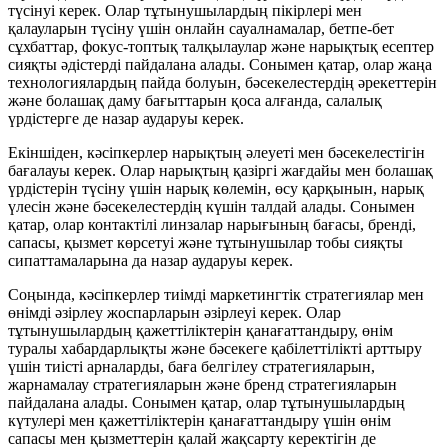
түсінуі керек. Олар тұтынушылардың пікірлері мен
қалауларын түсіну үшін онлайн сауалнамалар, бетпе-бет
сұхбаттар, фокус-топтық талқылаулар және нарықтық есептер
сияқты әдістерді пайдалана алады. Сонымен қатар, олар жаңа
технологиялардың пайда болуын, бәсекелестердің әрекеттерін
және болашақ даму бағыттарын қоса алғанда, салалық
үрдістерге де назар аударуы керек.
Екіншіден, кәсіпкерлер нарықтың әлеуеті мен бәсекелестігін
бағалауы керек. Олар нарықтың қазіргі жағдайы мен болашақ
үрдістерін түсіну үшін нарық көлемін, өсу қарқынын, нарық
үлесін және бәсекелестердің күшін талдай алады. Сонымен
қатар, олар контактілі линзалар нарығының бағасы, бренді,
сапасы, қызмет көрсетуі және тұтынушылар тобы сияқты
сипаттамаларына да назар аударуы керек.
Соңында, кәсіпкерлер тиімді маркетингтік стратегиялар мен
өнімді әзірлеу жоспарларын әзірлеуі керек. Олар
тұтынушылардың қажеттіліктерін қанағаттандыру, өнім
туралы хабардарлықты және бәсекеге қабілеттілікті арттыру
үшін тиісті арналарды, баға белгілеу стратегияларын,
жарнамалау стратегияларын және бренд стратегияларын
пайдалана алады. Сонымен қатар, олар тұтынушылардың
күтулері мен қажеттіліктерін қанағаттандыру үшін өнім
сапасы мен қызметтерін қалай жақсарту керектігін де