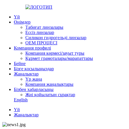
Үй
Өнімдер
Табиғат линзалары
Ессіз линзалар
Силикон гидрогельді линзалар
OEM ПРОЦЕСІ
Компания профилі
Компания көрмесі/зауыт туры
Құрмет грамоталары/марапаттары
Бейне
Бізге қосылыңыздар
Жаңалықтар
Үр жаңа
Компания жаңалықтары
Бізбен хабарласыңы
Жиі қойылатын сұрақтар
English
Үй
Жаңалықтар