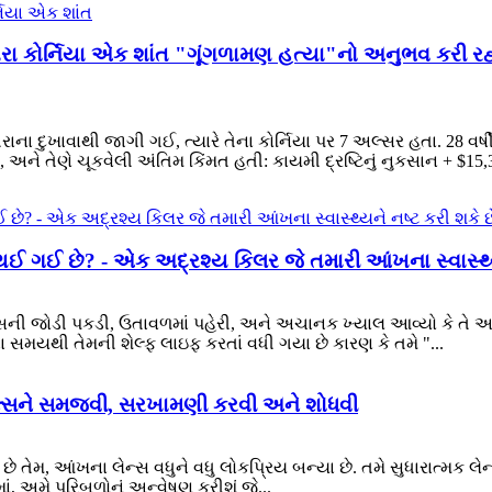
ારા કોર્નિયા એક શાંત "ગૂંગળામણ હત્યા"નો અનુભવ કરી રહ
રાના દુખાવાથી જાગી ગઈ, ત્યારે તેના કોર્નિયા પર 7 અલ્સર હતા. 28 વ
, અને તેણે ચૂકવેલી અંતિમ કિંમત હતી: કાયમી દ્રષ્ટિનું નુકસાન + $15,3
 થઈ ગઈ છે? - ​​એક અદ્રશ્ય કિલર જે તમારી આંખના સ્વાસ્થ્ય
લેન્સની જોડી પકડી, ઉતાવળમાં પહેરી, અને અચાનક ખ્યાલ આવ્યો કે તે આખા
ા સમયથી તેમની શેલ્ફ લાઇફ કરતાં વધી ગયા છે કારણ કે તમે "...
 ડીલ્સને સમજવી, સરખામણી કરવી અને શોધવી
ય છે તેમ, આંખના લેન્સ વધુને વધુ લોકપ્રિય બન્યા છે. તમે સુધારાત્મક લ
માં, અમે પરિબળોનું અન્વેષણ કરીશું જે...