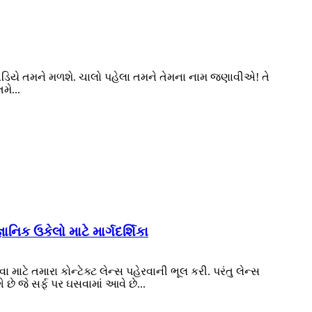
અઠવાડિયે તમને મળશે. ચાલો પહેલા તમને તેમના નામ જણાવીએ! તે
મે...
નિક ઉકેલો માટે માર્ગદર્શિકા
 માટે તમારા કોન્ટેક્ટ લેન્સ પહેરવાની ભૂલ કરી. પરંતુ લેન્સ
ે છે જે સર્ફ પર ઘસવામાં આવે છે...