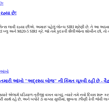
રહ્યા છે!
ટ લેન્સ લાવી રહ્યા છીએ. અમારું પહેલું લોન્ચ SIRI શ્રેણી છે. તે આ 
I બ્લુ અને Mi20-5 SIRI ગ્રે. જો તમે કુદરતી શૈલીઓના શોખીન છો, તો ત
 તમારી આંખો "અદ્રશ્ય બોજ" ની કિંમત ચૂકવી રહી છે - વૈજ્ઞા
્યારે એલાર્મ ઘડિયાળ ત્રીજી વખત વાગ્યું, ત્યારે તમે નવો દિવસ શરૂ કરવા
 સાથે રહે છે, અને બપોરે ૩ વાગ્યા સુધીમાં, શુષ્કતા ઝીણી રેતી જેવી લાગ