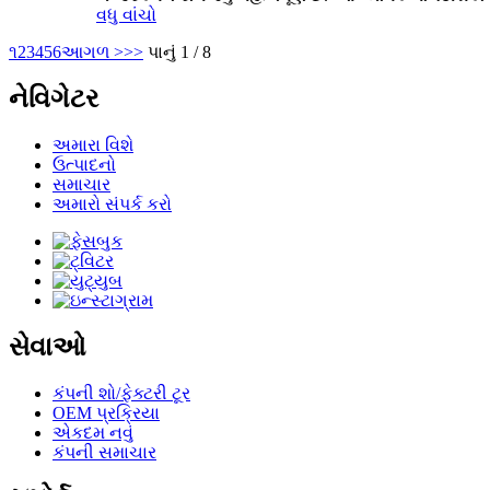
વધુ વાંચો
૧
2
3
4
5
6
આગળ >
>>
પાનું 1 / 8
નેવિગેટર
અમારા વિશે
ઉત્પાદનો
સમાચાર
અમારો સંપર્ક કરો
સેવાઓ
કંપની શો/ફેક્ટરી ટૂર
OEM પ્રક્રિયા
એકદમ નવું
કંપની સમાચાર