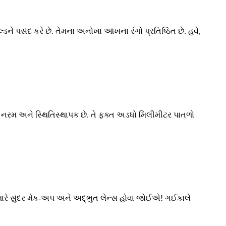
ે પસંદ કરે છે. તેમના અનોખા આંખના રંગો પ્રતિષ્ઠિત છે. હવે,
િયા, નરમ અને સ્થિતિસ્થાપક છે. તે ફક્ત અડધો મિલીમીટર પાતળો
 તમારે સુંદર મેક-અપ અને અદ્ભુત લેન્સ હોવા જોઈએ! ગઈકાલે