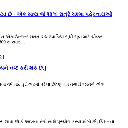
્યા છે - એક સત્ય જે 90% રાત્રે ચશ્મા પહેરનારાઓ
ર્ષીય એકાઉન્ટન્ટ સતત 3 અઠવાડિયા સુધી સૂવા માટે ચોક્કસ
00 સારવાર ...
ને નષ્ટ કરી શકે છે.]
 વર્ષ માટે ડ્રોઅરમાં પડેલા છે? શું તમે તમારી જાતને એવા
ેન્સ શોધો છો કે આંખના રંગો સાથે પ્રયોગ કરવા માંગો છો, કિંમતના