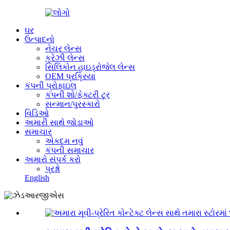
ઘર
ઉત્પાદનો
નેચર લેન્સ
ક્રેઝી લેન્સ
સિલિકોન હાઇડ્રોજેલ લેન્સ
OEM પ્રક્રિયા
કંપની પ્રોફાઇલ
કંપની શો/ફેક્ટરી ટૂર
સન્માન/પુરસ્કારો
વિડિઓ
અમારી સાથે જોડાઓ
સમાચાર
એકદમ નવું
કંપની સમાચાર
અમારો સંપર્ક કરો
પ્રશ્નો
English