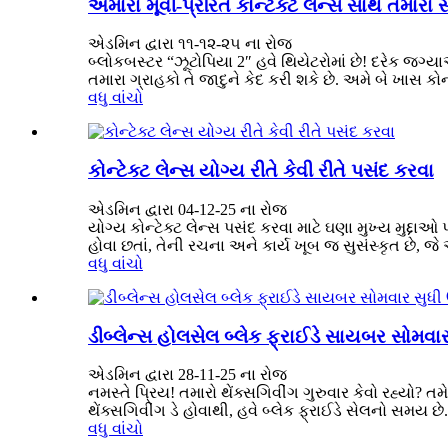
અમારા મૂવી-પ્રેરિત કોન્ટેક્ટ લેન્સ સાથે તમારા 
એડમિન દ્વારા ૧૧-૧૨-૨૫ ના રોજ
બ્લોકબસ્ટર “ઝૂટોપિયા 2″ હવે થિયેટરોમાં છે! દરેક જગ્
તમારા ગ્રાહકો તે જાદુને કેદ કરી શકે છે. અમે બે ખાસ કોન્ટ
વધુ વાંચો
કોન્ટેક્ટ લેન્સ યોગ્ય રીતે કેવી રીતે પસંદ કરવા
એડમિન દ્વારા 04-12-25 ના રોજ
યોગ્ય કોન્ટેક્ટ લેન્સ પસંદ કરવા માટે ઘણા મુખ્ય મુદ્દા
હોવા છતાં, તેની રચના અને કાર્ય ખૂબ જ સુસંસ્કૃત છે, જે 
વધુ વાંચો
ડીબ્લેન્સ હોલસેલ બ્લેક ફ્રાઈડે સાયબર સોમવાર
એડમિન દ્વારા 28-11-25 ના રોજ
નમસ્તે પ્રિય! તમારો થેંક્સગિવીંગ ગુરુવાર કેવો રહ્યો
થેંક્સગિવીંગ ડે હોવાથી, હવે બ્લેક ફ્રાઈડે સેલનો સમય છે. કં
વધુ વાંચો