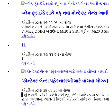
બ્લેક ફ્રાઈડે સાથે વધુ નવા કોન્ટેક્ટ લેન્સ આવી 
એડમિન દ્વારા ૧૯-૧૧-૨૫ ના રોજ
બધાને નમસ્તે! અમે તમારા બધા માટે નવા રંગીન કોન્ટેક્
છે Mi22-2 SIRI બ્રાઉન, Mi20-2 SIRI ગ્રીન, Mi20-3 SIR
વધુ વાંચો
11
એડમિન દ્વારા ૧૩-૧૧-૨૫ ના રોજ
11
વધુ વાંચો
[કોન્ટેક્ટ લેન્સ પહેરનારાઓ માટે વાંચવા યોગ્ય]
એડમિન દ્વારા 28-05-25 ના રોજ
▌શું તમારી આંખો વિરોધ કરી રહી છે? સવારે ૬:૩૦ વાગ્યે, જ
દ્વારા લાવવામાં આવતી વિદેશી શરીરની સંવેદના હંમેશા તમારી
વધુ વાંચો