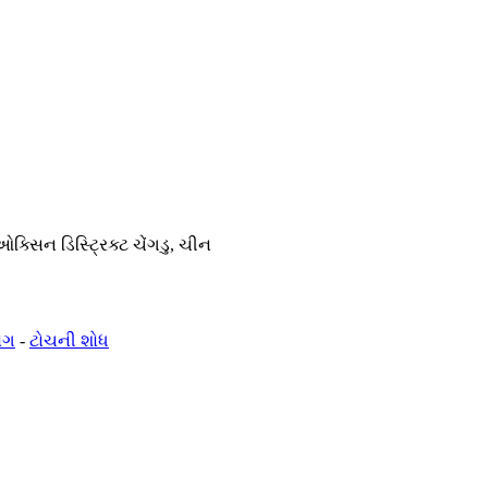
સિન ડિસ્ટ્રિક્ટ ચેંગડુ, ચીન
ોગ
-
ટોચની શોધ