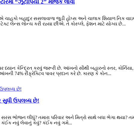
સ્ટોરમાં “ઝૂટોપિયા 2” મેજિક લાવો
યાએ ચાહકો બહાદુર સસલાવાળા જુડી હોપ્સ અને ચાલાક શિયાળ નિક વાઇલ્ડન
ેક્ટ લેન્સ લોન્ચ કરી રહ્યા છીએ. તે કોસ્પ્લે, ફેશન માટે યોગ્ય છે...
ઓ પર ધ્યાન કેન્દ્રિત કરવું જરૂરી છે. આંખનો સૌથી બહારનો સ્તર, કોર્ન
આંખની 74% રીફ્રેક્ટિવ પાવર પ્રદાન કરે છે. કારણ કે કોન...
 સુધી ઉપલબ્ધ છે!
? તમે સરસ ભોજન લીધું? તમારા પરિવાર અને મિત્રો સાથે બધા ભેગા થયા?
ઈક નવું લેવાનું કેવું? કંઈક નવું ગમે...