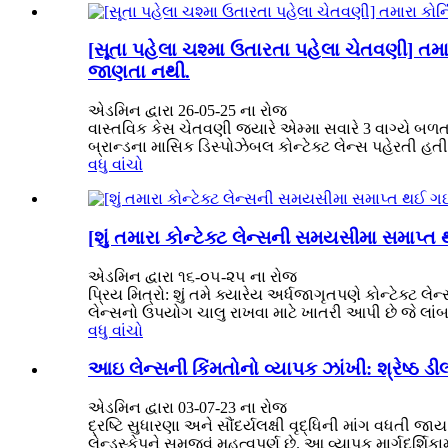
[સૂતા પહેલા ચશ્મા ઉતારતા પહેલા ચેતવણી] તમ
જાણતા નથી.
એડમિન દ્વારા 26-05-25 ના રોજ
વાસ્તવિક કેસ ચેતવણી જ્યારે એમ્મા સવારે 3 વાગ્યે બળત
બ્રાન્ડના માસિક ડિસ્પોઝેબલ કોન્ટેક્ટ લેન્સ પહેરતી હતી
વધુ વાંચો
[શું તમારા કોન્ટેક્ટ લેન્સની સમયસીમા સમાપ્ત
એડમિન દ્વારા ૧૬-૦૫-૨૫ ના રોજ
પ્રિય મિત્રો: શું તમે ક્યારેય અર્ધજાગૃતપણે કોન્ટેક્ટ 
લેન્સનો ઉપયોગ ચાલુ રાખવા માટે ખાતરી આપી છે જે લાંબ
વધુ વાંચો
આઇ લેન્સની કિંમતોનો વ્યાપક ઝાંખી: શ્રેષ્ઠ
એડમિન દ્વારા 03-07-23 ના રોજ
દ્રષ્ટિ સુધારણા અને સૌંદર્યલક્ષી વૃદ્ધિની માંગ વધતી જા
લેન્ડસ્કેપને સમજવું મહત્વપૂર્ણ છે. આ વ્યાપક માર્ગદર્શિકા