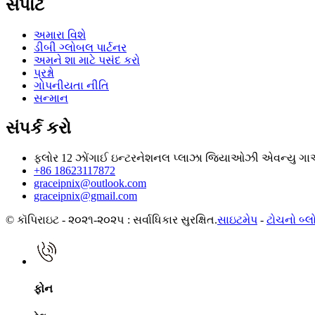
સપોર્ટ
અમારા વિશે
ડીબી ગ્લોબલ પાર્ટનર
અમને શા માટે પસંદ કરો
પ્રશ્નો
ગોપનીયતા નીતિ
સન્માન
સંપર્ક કરો
ફ્લોર 12 ઝોંગાઈ ઇન્ટરનેશનલ પ્લાઝા જિયાઓઝી એવન્યુ ગાઓક્
+86 18623117872
graceipnix@outlook.com
graceipnix@gmail.com
© કૉપિરાઇટ - ૨૦૨૧-૨૦૨૫ : સર્વાધિકાર સુરક્ષિત.
સાઇટમેપ
-
ટોચનો બ્લ
ફોન